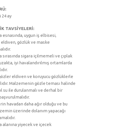
RÜ:
 24 ay
K TAVSİYELERİ:
 esnasında, uygun iş elbisesi,
 eldiven, gözlük ve maske
alıdır.
 sırasında sigara içilmemeli ve çıplak
uzakta, iyi havalandırılmış ortamlarda
ıdır.
gözler eldiven ve koruyucu gözlüklerle
ıdır. Malzemenin gözle teması halinde
l su ile durulanmalı ve derhal bir
başvurulmalıdır.
rin havadan daha ağır olduğu ve bu
zemin üzerinde dolanım yapacağı
malıdır.
 alanına yiyecek ve içecek