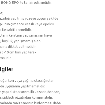
OND EPO ile tamir edilmelidir.
a;
zırlığı yapılmış yüzeye uygun şekilde
ıp ürün çimento esaslı veya epoksi
cı ile sabitlenmelidir.
ulanırken tam yapışmasına, hava
ı, boşluk, yapışmamış alan
ına dikkat edilmelidir.
i 5-10 cm bini yapılarak
malıdır.
lgiler
ağarken veya yağma olasılığı olan
da uygulama yapılmamalıdır.
yapıldıktan sonra ilk 24 saat, dondan,
, şiddetli rüzgârdan korunmalıdır.
valarda malzemenin kürlenmesi daha