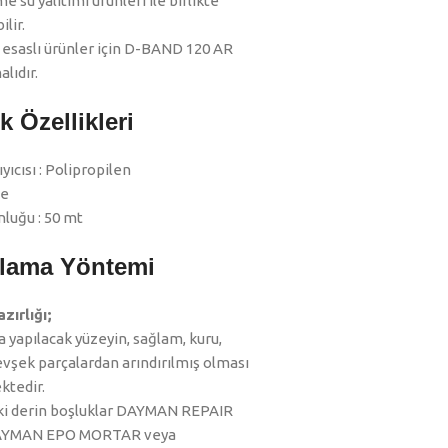
 su yalıtımı ürünleri ile birlikte
ilir.
esaslı ürünler için D-BAND 120 AR
alıdır.
k Özellikleri
yıcısı : Polipropilen
le
nluğu : 50 mt
lama Yöntemi
zırlığı;
 yapılacak yüzeyin, sağlam, kuru,
evşek parçalardan arındırılmış olması
tedir.
i derin boşluklar DAYMAN REPAIR
AYMAN EPO MORTAR veya