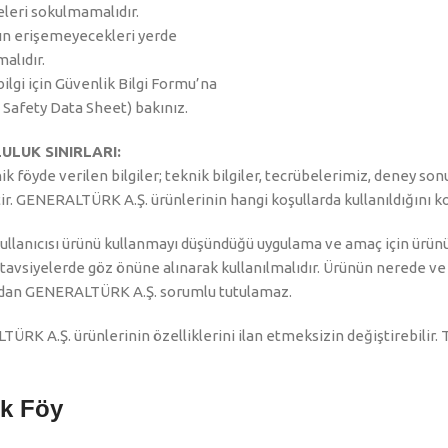
eri sokulmamalıdır.
ın erişemeyecekleri yerde
alıdır.
 bilgi için Güvenlik Bilgi Formu’na
 Safety Data Sheet) bakınız.
LUK SINIRLARI:
ik föyde verilen bilgiler; teknik bilgiler, tecrübelerimiz, deney s
tir. GENERALTÜRK A.Ş. ürünlerinin hangi koşullarda kullanıldığını 
ullanıcısı ürünü kullanmayı düşündüğü uygulama ve amaç için ürünü
 tavsiyelerde göz önüne alınarak kullanılmalıdır. Ürünün nerede ve na
dan GENERALTÜRK A.Ş. sorumlu tutulamaz.
RK A.Ş. ürünlerinin özelliklerini ilan etmeksizin değiştirebilir. T
ik Föy