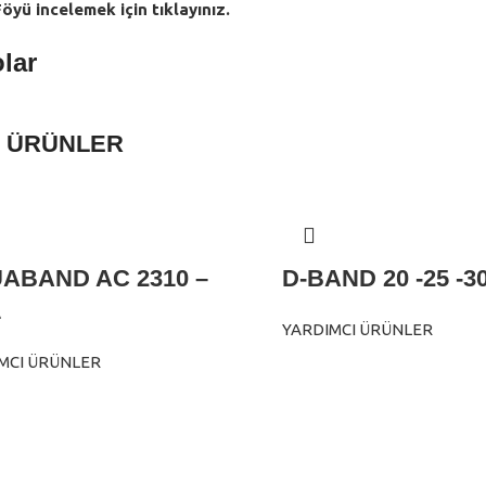
öyü incelemek için tıklayınız.
lar
Lİ ÜRÜNLER
ABAND AC 2310 –
D-BAND 20 -25 -30
1
YARDIMCI ÜRÜNLER
MCI ÜRÜNLER