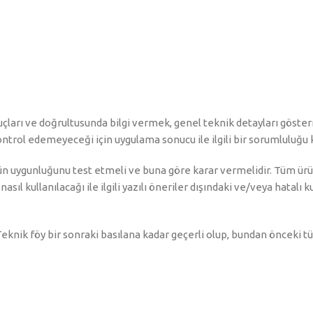
onuçları ve doğrultusunda bilgi vermek, genel teknik detayları göst
kontrol edemeyeceği için uygulama sonucu ile ilgili bir sorumluluğ
n uygunluğunu test etmeli ve buna göre karar vermelidir. Tüm ürü
sıl kullanılacağı ile ilgili yazılı öneriler dışındaki ve/veya hatalı
eknik föy bir sonraki basılana kadar geçerli olup, bundan önceki tü