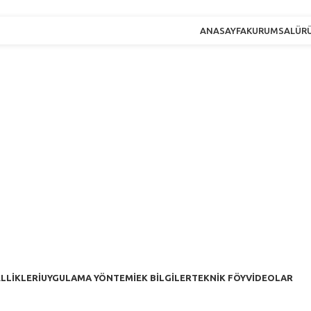
ANASAYFA
KURUMSAL
ÜR
LLIKLERI
UYGULAMA YÖNTEMI
EK BILGILER
TEKNIK FÖY
VIDEOLAR