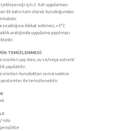
rçekleşeceği için 2. Kat uygulaması
an ilk katın tam olarak kuruduğundan
nmalıdır.
sıcaklığına dikkat edilmeii, +5°C
caklık aralığında uygulama yapılması
tedir.
RİN TEMİZLENMESİ:
 ürünleri yaş iken, su ve/veya solvent
ik yapılabilir.
 ürünleri kuruduktan sonra sadece
yöntemler ile temizlenebilir.
M:
mt
J:
/ rulo
enişlikte