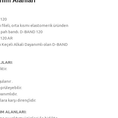
nım Alanları
120
 fileli, orta kısmı elastomerik üründen
, pah bandı. D-BAND 120
120 AR
ı Keçeli Alkali Dayanımlı olan D-BAND
JLARI:
tir.
ulanır .
prüleyebilir.
yanımlıdır.
ara karşı dirençlidir.
IM ALANLARI: