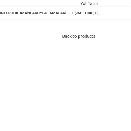
Yol Tarifi
ÜNLER
DÖKÜMANLAR
UYGULAMALAR
İLETIŞIM
TÜRKÇE
Back to products